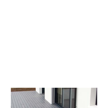
Maison contemporaine
En demi-niveau
Le choix du demi-niveau s'est imposé pour
une meilleure implantation de la maison sur le
terrain. Ainsi, elle offre un maximum de
confort et bénéficie d'un garage intégré
composant avec l'architecture de la maison.