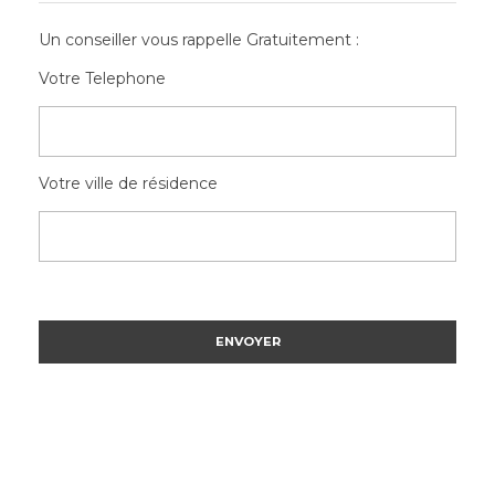
Un conseiller vous rappelle Gratuitement :
Votre Telephone
Votre ville de résidence
Please
leave
Please
this
leave
field
this
empty.
field
empty.