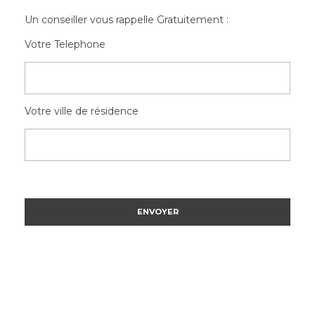
Un conseiller vous rappelle Gratuitement :
Votre Telephone
Votre ville de résidence
Please
leave
Please
this
leave
field
this
empty.
field
empty.